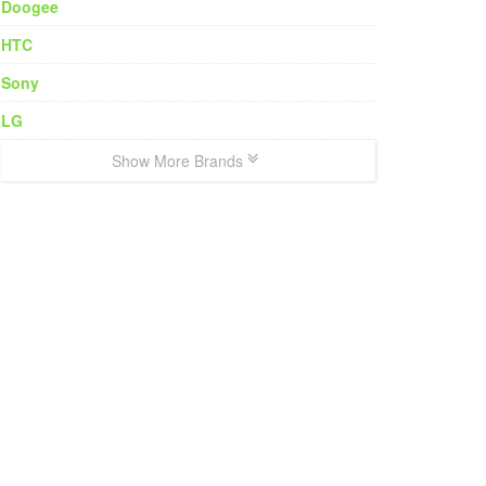
Doogee
HTC
Sony
LG
Show More Brands