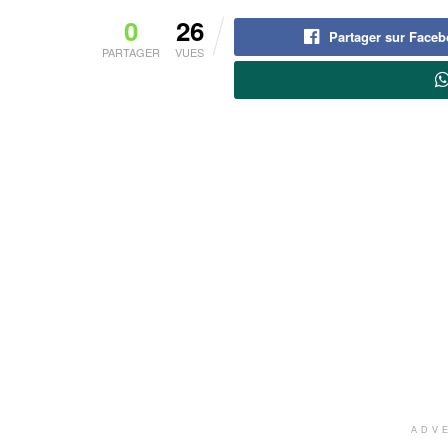
0
26
Partager sur Face
PARTAGER
VUES
ADV