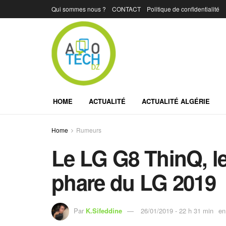
Qui sommes nous ?
CONTACT
Politique de confidentialité
HOME
ACTUALITÉ
ACTUALITÉ ALGÉRIE
Home
Rumeurs
Le LG G8 ThinQ, l
phare du LG 2019
Par
K.Sifeddine
26/01/2019 - 22 h 31 min
en