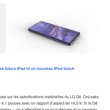
 les futurs iPad et un nouveau iPod touch
e sur les spécifications matérielles du LG G8. OnLeaks
e 6,1 pouces avec un rapport d’aspect de 19,5:9. Si le G8
splay », on s’attendrait à ce qu’il dispose d’un panneau