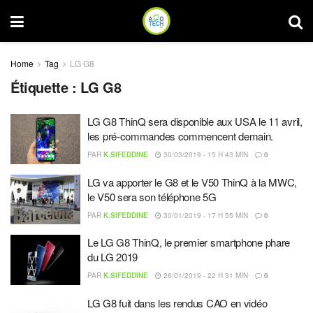
Home
Tag
LG G8
Étiquette :
LG G8
LG G8 ThinQ sera disponible aux USA le 11 avril,
les pré-commandes commencent demain.
PAR
K.SIFEDDINE
30/03/2019 - 15 H 43 MIN
0
LG va apporter le G8 et le V50 ThinQ à la MWC,
le V50 sera son téléphone 5G
PAR
K.SIFEDDINE
30/01/2019 - 17 H 55 MIN
0
Le LG G8 ThinQ, le premier smartphone phare
du LG 2019
PAR
K.SIFEDDINE
26/01/2019 - 22 H 31 MIN
0
LG G8 fuit dans les rendus CAO en vidéo