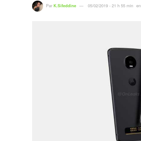
Par
K.Sifeddine
05/02/2019 - 21 h 55 min
en