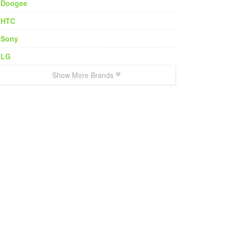
Doogee
HTC
Sony
LG
Show More Brands