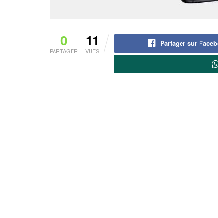
0
11
Partager sur Face
PARTAGER
VUES