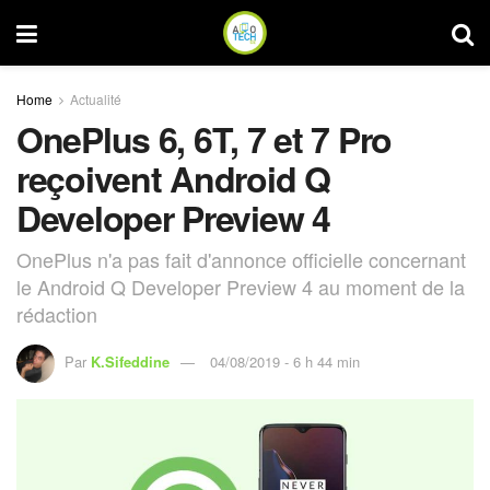
Home
Actualité
OnePlus 6, 6T, 7 et 7 Pro
reçoivent Android Q
Developer Preview 4
OnePlus n'a pas fait d'annonce officielle concernant
le Android Q Developer Preview 4 au moment de la
rédaction
Par
K.Sifeddine
04/08/2019 - 6 h 44 min