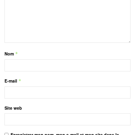
Nom
*
E-mail
*
Site web
Enregistrer mon nom, mon e-mail et mon site dans le