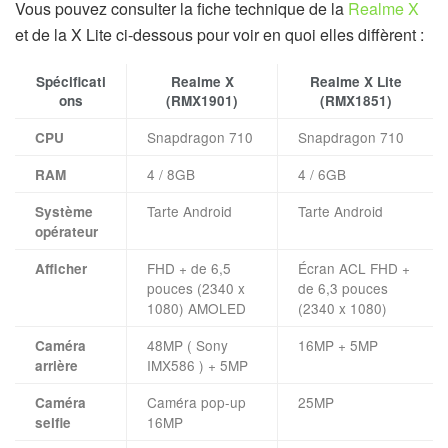
Vous pouvez consulter la fiche technique de la
Realme X
et de la X Lite ci-dessous pour voir en quoi elles diffèrent :
Spécificati
Realme X
Realme X Lite
ons
(RMX1901)
(RMX1851)
Snapdragon 710
Snapdragon 710
CPU
4 / 8GB
4 / 6GB
RAM
Tarte Android
Tarte Android
Système
opérateur
FHD + de 6,5
Écran ACL FHD +
Afficher
pouces (2340 x
de 6,3 pouces
1080) AMOLED
(2340 x 1080)
48MP ( Sony
16MP + 5MP
Caméra
IMX586 ) + 5MP
arrière
Caméra pop-up
25MP
Caméra
16MP
selfie