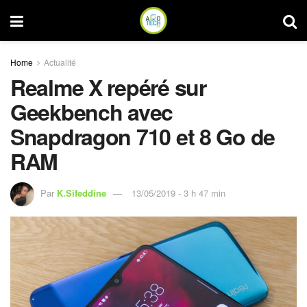
Home
Actualité
Realme X repéré sur
Geekbench avec
Snapdragon 710 et 8 Go de
RAM
Par
K.Sifeddine
13/05/2019 - 3 h 47 min