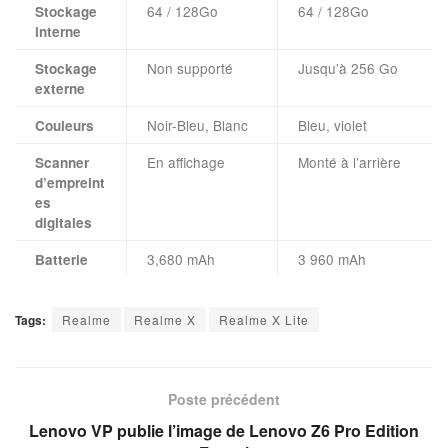
64 / 128Go
64 / 128Go
Stockage
interne
Non supporté
Jusqu’à 256 Go
Stockage
externe
Noir-Bleu, Blanc
Bleu, violet
Couleurs
En affichage
Monté à l’arrière
Scanner
d’empreint
es
digitales
3,680 mAh
3 960 mAh
Batterie
Tags:
Realme
Realme X
Realme X Lite
Poste précédent
Lenovo VP publie l’image de Lenovo Z6 Pro Edition