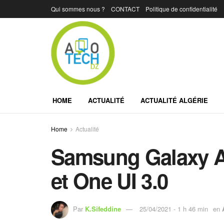
Qui sommes nous ?
CONTACT
Politique de confidentialité
HOME
ACTUALITÉ
ACTUALITÉ ALGÉRIE
Home
Actualité
Samsung Galaxy A0
et One UI 3.0
Par
K.Sifeddine
25/04/2021 - 1 h 46 min
en