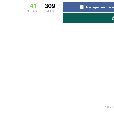
41
309
Partager sur Fac
PARTAGER
VUES
ADV