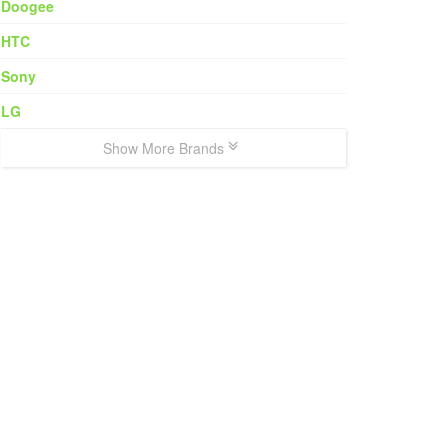
Doogee
HTC
Sony
LG
Show More Brands