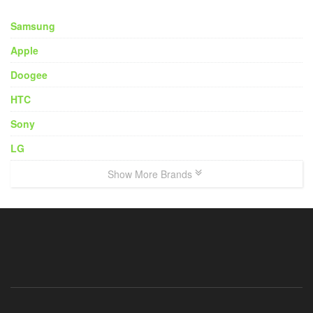
Samsung
Apple
Doogee
HTC
Sony
LG
Show More Brands