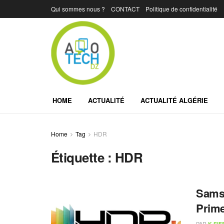
Qui sommes nous ?
CONTACT
Politique de confidentialité
HOME
ACTUALITÉ
ACTUALITÉ ALGÉRIE
Home
Tag
HDR
Étiquette :
HDR
Sams
Prime
PAR
K.SIF