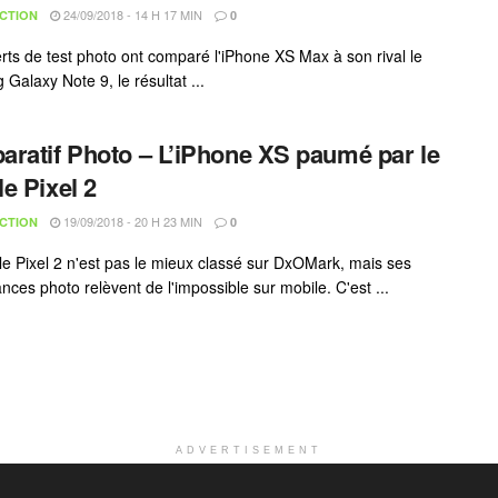
24/09/2018 - 14 H 17 MIN
CTION
0
rts de test photo ont comparé l'iPhone XS Max à son rival le
Galaxy Note 9, le résultat ...
ratif Photo – L’iPhone XS paumé par le
e Pixel 2
19/09/2018 - 20 H 23 MIN
CTION
0
e Pixel 2 n'est pas le mieux classé sur DxOMark, mais ses
nces photo relèvent de l'impossible sur mobile. C'est ...
ADVERTISEMENT