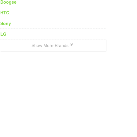
Doogee
HTC
Sony
LG
Show More Brands