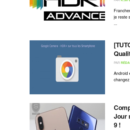
Franchem
je reste
...
[TUTO
Quali
PAR
RÉDA
Android e
changez d
Compa
Jour 
9 !