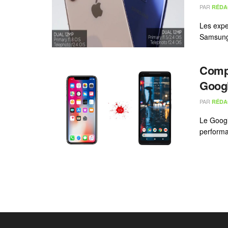
PAR
RÉDA
Les expe
Samsung 
Compa
Googl
PAR
RÉDA
Le Googl
performa