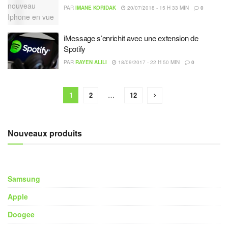
PAR
IMANE KORIDAK
20/07/2018 - 15 H 33 MIN
0
iMessage s’enrichit avec une extension de
Spotify
PAR
RAYEN ALILI
18/09/2017 - 22 H 50 MIN
0
1
2
…
12
Nouveaux produits
Samsung
Apple
Doogee