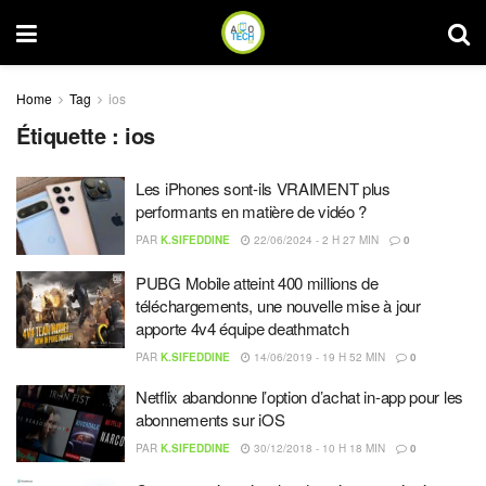
Home
Tag
ios
Étiquette :
ios
Les iPhones sont-ils VRAIMENT plus
performants en matière de vidéo ?
PAR
K.SIFEDDINE
22/06/2024 - 2 H 27 MIN
0
PUBG Mobile atteint 400 millions de
téléchargements, une nouvelle mise à jour
apporte 4v4 équipe deathmatch
PAR
K.SIFEDDINE
14/06/2019 - 19 H 52 MIN
0
Netflix abandonne l’option d’achat in-app pour les
abonnements sur iOS
PAR
K.SIFEDDINE
30/12/2018 - 10 H 18 MIN
0