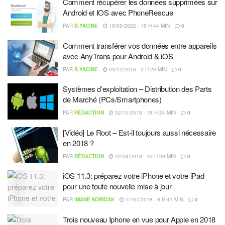
Comment récupérer les données supprimées sur
Android et IOS avec PhoneRescue
PAR
B.YACINE
19/09/2022 - 16 H 44 MIN
0
Comment transférer vos données entre appareils
avec AnyTrans pour Android & iOS
PAR
B.YACINE
03/12/2018 - 3 H 23 MIN
0
Systèmes d’exploitation – Distribution des Parts
de Marché (PCs/Smartphones)
PAR
RÉDACTION
02/10/2018 - 18 H 24 MIN
0
[Vidéo] Le Root – Est-il toujours aussi nécessaire
en 2018 ?
PAR
RÉDACTION
22/08/2018 - 15 H 09 MIN
0
iOS 11.3: préparez votre iPhone et votre iPad
pour une toute nouvelle mise à jour
PAR
IMANE KORIDAK
17/07/2018 - 9 H 41 MIN
0
Trois nouveau Iphone en vue pour Apple en 2018