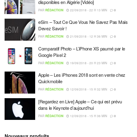
disponibles en Algérie [Vidéo]
PAR
RÉDACTION
22/09/2018 - 22 H 13 MIN
0
eSim – Tout Ce Que Vous Ne Savez Pas Mais
Devez Savoir !
PAR
RÉDACTION
21/09/2018 - 12 H 36 MIN
0
Comparatif Photo – L’iPhone XS paumé par le
Google Pixel 2
PAR
RÉDACTION
19/09/2018 - 20 H 23 MIN
0
Apple – Les iPhones 2018 sont en vente chez
Quickmobile
PAR
RÉDACTION
12/09/2018 - 15 H 32 MIN
0
[Regardez en Live] Apple – Ce qui est prévu
dans le Keynote d’aujourd’hui
PAR
RÉDACTION
12/09/2018 - 15 H 36 MIN
0
Nouveaux produits