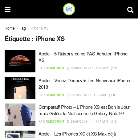
Home
Tag
iPhone XS
Étiquette :
iPhone XS
Apple – 5 Raisons de ne PAS Acheter l’iPhone
XS
PAR
RÉDACTION
30/09/2018 - 15 H 58 MIN
0
Apple – Venez Découvrir Les Nouveaux iPhone
2018
PAR
RÉDACTION
05/10/2018 - 1 H 32 MIN
0
Comparatif Photo – L’iPhone XS est Bon le Jour
mais Galére la Nuit contre le Galaxy Note 9 !
PAR
RÉDACTION
24/09/2018 - 14 H 17 MIN
0
Apple – Les iPhones XS et XS Max déjà