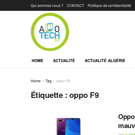
Qui sommes nous ?
CONTACT
Politique de confidentialité
HOME
ACTUALITÉ
ACTUALITÉ ALGÉRIE
Home
Tag
oppo F9
Étiquette :
oppo F9
Oppo 
mauva
PAR
K.SIF