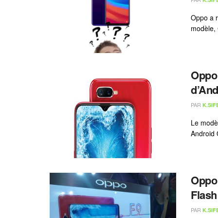
Oppo a r
modèle, 
Oppo 
d’And
PAR
K.SIF
Le modèl
Android 
Oppo 
Flash
PAR
K.SIF