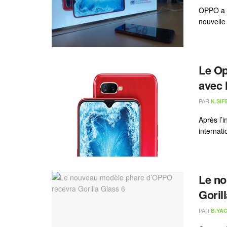
OPPO a l
nouvelle
Le Op
avec 
PAR
K.SIF
Après l’
internat
Le no
Goril
PAR
B.YAC