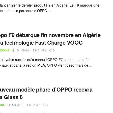
ancer hier le dernier produit F9 en Algérie. Le F9 marque une
 ère dans le parcours d'OPPO. ...
po F9 débarque fin novembre en Algérie
la technologie Fast Charge VOOC
18/11/2018 - 19 H 01 MIN
EDDINE
0
incroyable succès qu’a connu l'OPPO F7 sur les marchés
ionaux et dans la région MEA, OPPO vient désormais de ...
uveau modèle phare d’OPPO recevra
la Glass 6
05/08/2018 - 1 H 02 MIN
INE
0