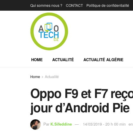
Qui sommes nous ?
CONTACT
Politique de confidentialité
HOME
ACTUALITÉ
ACTUALITÉ ALGÉRIE
Home
Actualité
Oppo F9 et F7 reçoi
jour d’Android Pie
Par
K.Sifeddine
14/03/2019 - 20 h 00 min
en