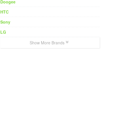
Doogee
HTC
Sony
LG
Show More Brands