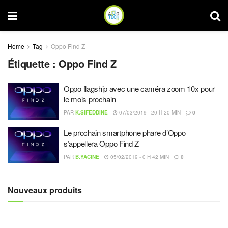
Home
Tag
Oppo Find Z
Étiquette :
Oppo Find Z
Oppo flagship avec une caméra zoom 10x pour
le mois prochain
PAR
K.SIFEDDINE
07/03/2019 - 20 H 20 MIN
0
Le prochain smartphone phare d’Oppo
s’appellera Oppo Find Z
PAR
B.YACINE
05/02/2019 - 0 H 42 MIN
0
Nouveaux produits