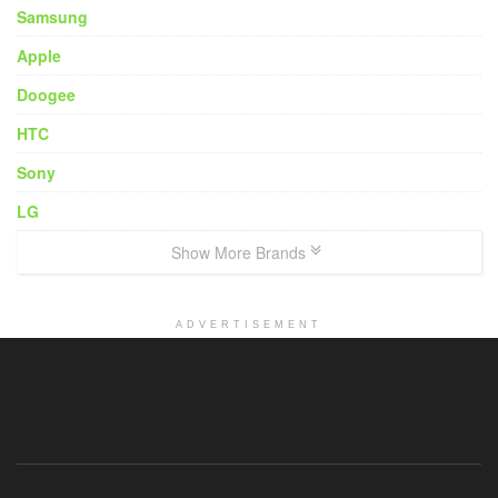
Samsung
Apple
Doogee
HTC
Sony
LG
Show More Brands
ADVERTISEMENT