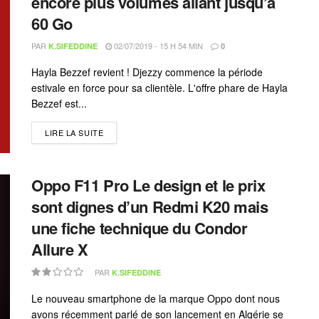
encore plus volumes allant jusqu’à
60 Go
PAR
02/07/2019 - 15 H 54 MIN
K.SIFEDDINE
0
Hayla Bezzef revient ! Djezzy commence la période
estivale en force pour sa clientèle. L'offre phare de Hayla
Bezzef est...
LIRE LA SUITE
Oppo F11 Pro Le design et le prix
sont dignes d’un Redmi K20 mais
une fiche technique du Condor
Allure X
PAR
K.SIFEDDINE
Le nouveau smartphone de la marque Oppo dont nous
avons récemment parlé de son lancement en Algérie se