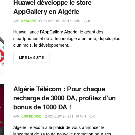
Huawei développe le store
AppGallery en Algérie
PAR
28/12/2019 - 23 H 42 MIN
B.YACINE
0
Huawei lance l'AppGallery Algerie, le géant des
smartphones et de la technologie a entamé, depuis plus
d'un mois, le développement...
LIRE LA SUITE
Algérie Télécom : Pour chaque
recharge de 3000 DA, profitez d’un
bonus de 1000 DA !
PAR
02/08/2019 - 21 H 19 MIN
K.SIFEDDINE
0
Algérie Télécom a le plaisir de vous annoncer le
lancement de sa toute nouvelle promotion pour ses