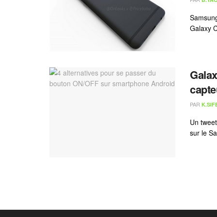
Samsung 
Galaxy C
Galax
capte
PAR
K.SIF
Un tweet
sur le S