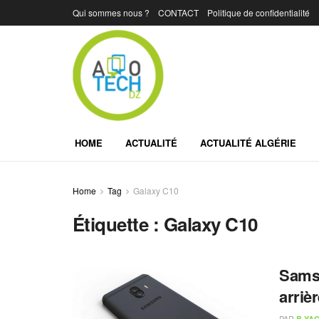
Qui sommes nous ?
CONTACT
Politique de confidentialité
HOME
ACTUALITÉ
ACTUALITÉ ALGÉRIE
Home
Tag
Galaxy C10
Étiquette :
Galaxy C10
Sams
arriè
PAR
B.YAC