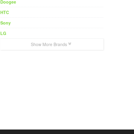
Doogee
HTC
Sony
LG
Show More Brands