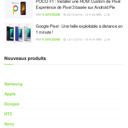
POCO F1 : Installer une ROM Custom de Pixel
Experience de Pixel 3 basée sur Android Pie
PAR
K.SIFEDDINE
26/10/2018 - 15 H 09 MIN
0
Google Pixel : Une faille exploitable a distance en
1 minute !
PAR
K.SIFEDDINE
13/11/2016 - 19 H 04 MIN
0
Nouveaux produits
Samsung
Apple
Doogee
HTC
Sony