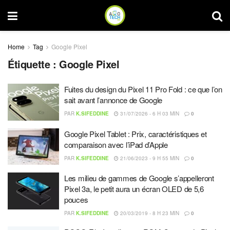
Home
Tag
Google Pixel
Étiquette :
Google Pixel
Fuites du design du Pixel 11 Pro Fold : ce que l’on
sait avant l’annonce de Google
PAR
K.SIFEDDINE
31/07/2026 - 6 H 03 MIN
0
Google Pixel Tablet : Prix, caractéristiques et
comparaison avec l’iPad d’Apple
PAR
K.SIFEDDINE
21/06/2023 - 9 H 55 MIN
0
Les milieu de gammes de Google s’appelleront
Pixel 3a, le petit aura un écran OLED de 5,6
pouces
PAR
K.SIFEDDINE
20/03/2019 - 8 H 23 MIN
0