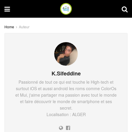
Home
Auteur
K.Sifeddine
Passionné de tout ce qui est touche le High-tech et
surtout iOS et aussi android les roms comme ColorOs
et Mui, j'aime partager ma passion avec tout le monde
et faire découvrir le monde de smartphone et ses
secret.
Localisation : ALGER