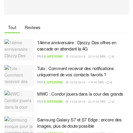
Tout
Reviews
14éme anniversaire : Djezzy Des offres en
cascade en attendant la 4G
PAR
K.SIFEDDINE
15/02/2016 - 23 H 50 MIN
0
Tuto : Comment recevoir des notifications
uniquement de vos contacts favoris ?
PAR
K.SIFEDDINE
15/02/2016 - 1 H 46 MIN
0
MWC : Condor jouera dans la cour des grands
PAR
K.SIFEDDINE
14/02/2016 - 23 H 54 MIN
0
Samsung Galaxy S7 et S7 Edge : encore des
images, plus de doute possible