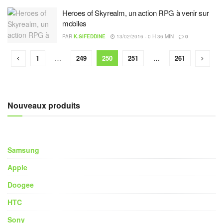
Heroes of Skyrealm, un action RPG à venir sur
mobiles
PAR
K.SIFEDDINE
13/02/2016 - 0 H 36 MIN
0
1
…
249
250
251
…
261
Nouveaux produits
Samsung
Apple
Doogee
HTC
Sony