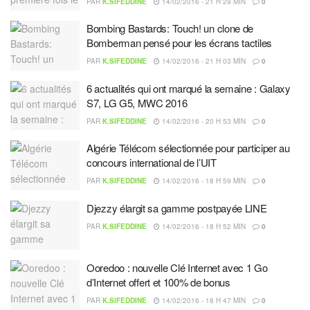
PAR
K.SIFEDDINE
14/02/2016 - 21 H 29 MIN
0
Bombing Bastards: Touch! un clone de
Bomberman pensé pour les écrans tactiles
PAR
K.SIFEDDINE
14/02/2016 - 21 H 03 MIN
0
6 actualités qui ont marqué la semaine : Galaxy
S7, LG G5, MWC 2016
PAR
K.SIFEDDINE
14/02/2016 - 20 H 53 MIN
0
Algérie Télécom sélectionnée pour participer au
concours international de l’UIT
PAR
K.SIFEDDINE
14/02/2016 - 18 H 59 MIN
0
Djezzy élargit sa gamme postpayée LINE
PAR
K.SIFEDDINE
14/02/2016 - 18 H 52 MIN
0
Ooredoo : nouvelle Clé Internet avec 1 Go
d’Internet offert et 100% de bonus
PAR
K.SIFEDDINE
14/02/2016 - 18 H 47 MIN
0