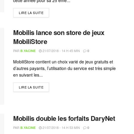
cette année pour sa 25 ème...
LIRE LA SUITE
Mobilis lance son store de jeux
MobiliStore
PAR
21/07/2018 - 14 H 45 MIN
B.YACINE
0
MobiliStore contient un choix varié de jeux gratuits et
d’autres payants, l’utilisation du service est très simple
en suivant les...
LIRE LA SUITE
Mobilis double les forfaits DaryNet
PAR
21/07/2018 - 14 H 53 MIN
B.YACINE
0