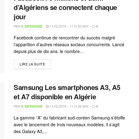
d’Algériens se connectent chaque
jour
PAR
11/02/2016 - 11 H 35 MIN
K.SIFEDDINE
0
Facebook continue de rencontrer du succès malgré
l’apparition d’autres réseaux sociaux concurrents. Lancé
depuis plus de dix ans, le nombre...
LIRE LA SUITE
Samsung Les smartphones A3, A5
et A7 disponible en Algérie
PAR
11/02/2016 - 11 H 28 MIN
K.SIFEDDINE
0
La gamme ‘’A’’ du fabricant sud-coréen Samsung s’étoffe
avec le lancement de trois nouveaux modèles, il s’agit
des Galaxy A3,...