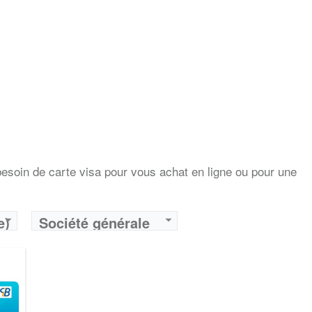
ie
DA
at:
1% du montant
it:
(2 € + 1% du montant)
esoin de carte visa pour vous achat en ligne ou pour une
e)
Société générale