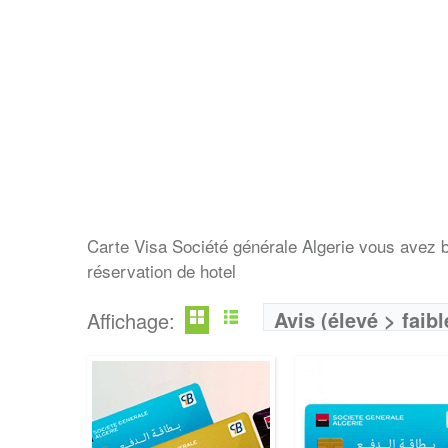
Banque:
Société générale Algerie
Banque:
Société générale Alger
Carte Visa:
GOLD
Carte Visa:
Classique
Frais annuels:
6500 DA
Frais annuels:
4600 
Commission sur achat:
1% du montant
Commission sur ach
Commission sur retrait:
(2 € + 1% du montant)
Commission sur retra
View Details →
View Details →
Carte Visa Société générale Algerie vous avez b
réservation de hotel
Avis (élevé > faibl
Affichage: