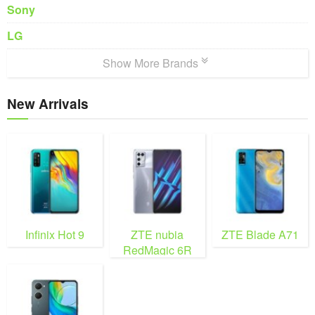
Sony
LG
Show More Brands
New Arrivals
Infinix Hot 9
ZTE nubia
ZTE Blade A71
RedMagic 6R