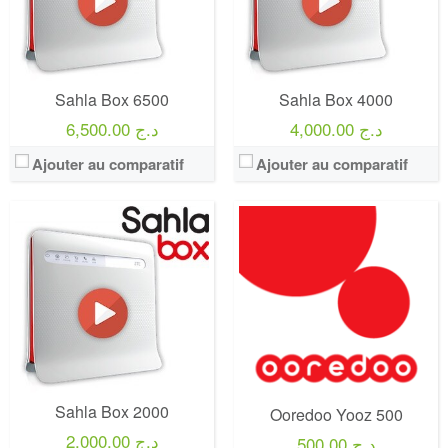
Offre:
Prépayé - 1 mois -
Offre:
Abonnement Post-payée
Internet:
8 Go
Internet:
30 GB
View Details →
View Details →
Sahla Box 6500
Sahla Box 4000
4,000.00 د.ج
6,500.00 د.ج
Ajouter au comparatif
Ajouter au comparatif
Operateur:
Ooredoo
Operateur:
Ooredoo
Forfait:
Ooredoo You 1500
Forfait:
Ooredoo You 1200
Prix:
300 DA
Prix:
300 DA
Crédit:
150 minutes d’appels vers les autres réseaux
Crédit:
120 minutes vers les autres réseaux d’appels vers les autres réseaux
Offre:
Prépayé - 1 mois -
Offre:
Prépayé - 1 mois -
Internet:
30 Go
Internet:
10 Go
View Details →
View Details →
Sahla Box 2000
Ooredoo Yooz 500
2,000.00 د.ج
500.00 د.ج