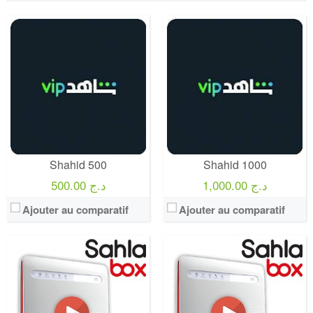
Operateur:
Ooredoo
Operateur:
Ooredoo
Forfait:
Sahla Box 6500
Forfait:
Sahla Box 4000
Prix:
6500 DA
Prix:
4000 DA
Crédit:
120 min
Crédit:
4000 DA
Offre:
Abonnement Post-payée
Offre:
Abonnement Post-payée
Internet:
100 GB + débit réduit illimitée.
Internet:
50 GB + débit réduit illimitée.
View Details →
View Details →
Shahid 500
Shahid 1000
1,000.00 د.ج
500.00 د.ج
Ajouter au comparatif
Ajouter au comparatif
Operateur:
Ooredoo
Operateur:
Ooredoo
Forfait:
Ooredoo You 500
Forfait:
Sahla Box 2000
Prix:
300 DA
Prix:
2000 DA
Crédit:
0 DA
Crédit:
2000 DA