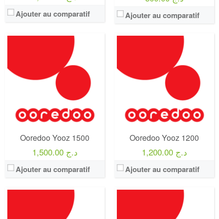
Ajouter au comparatif
Ajouter au comparatif
Operateur:
Ooredoo
Operateur:
Ooredoo
Forfait:
Ooredoo You 1000
Forfait:
Ooredoo HAYA Switch 3500
Prix:
300 DA
Prix:
3 500 Da
Crédit:
100 minutes d’appels vers les autres réseaux
Crédit:
3 500 DA
Offre:
Prépayé - 1 mois -
Offre:
Abonnement (Postpayés)
Internet:
8 Go
Internet:
internet illimités
View Details →
View Details →
Ooredoo Yooz 1500
Ooredoo Yooz 1200
1,200.00 د.ج
1,500.00 د.ج
Ajouter au comparatif
Ajouter au comparatif
Operateur:
Ooredoo
Operateur:
Ooredoo
Forfait:
Ooredoo HAYA Switch 2500
Forfait:
Ooredoo HAYA Switch 1500