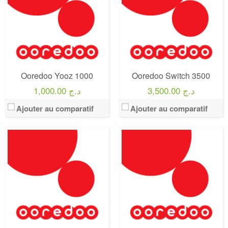
Prix:
2 500 Da
Prix:
1 500 Da
Crédit:
2 500 DA
Crédit:
1 500 DA
Offre:
Abonnement (Postpayés)
Offre:
Abonnement (Postpayés)
Internet:
150 Go
Internet:
50 Go
View Details →
View Details →
Ooredoo Yooz 1000
Ooredoo Switch 3500
3,500.00 د.ج
1,000.00 د.ج
Ajouter au comparatif
Ajouter au comparatif
Operateur:
Ooredoo
Operateur:
Ooredoo
Forfait:
Ooredoo MAXY Internet 2000
Forfait:
Ooredoo Super MAXY
Prix:
2 000 Da
Prix:
3 500 Da
Crédit:
5 000 DA
Crédit:
7 000 DA
Offre:
Prépayé
Offre:
Prépayé
Internet:
30 Go et Facebook gratuit
Internet:
100 Go
View Details →
View Details →