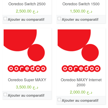
Ooredoo Switch 2500
Ooredoo Switch 1500
1,500.00 د.ج
2,500.00 د.ج
Ajouter au comparatif
Ajouter au comparatif
Operateur:
Ooredoo
Operateur:
Ooredoo
Forfait:
Ooredoo MAXY Internet 1000
Forfait:
Ooredoo MAXY Hadra 2000
Prix:
1 000 Da
Prix:
2 000 Da
Crédit:
3 000 DA
Crédit:
3 000 DA
Offre:
Prépayé
Offre:
Prépayé
Internet:
4 Go ( Facebook Gratuits)
Internet:
4 Go
View Details →
View Details →
Ooredoo Super MAXY
Ooredoo MAXY Internet
2000
3,500.00 د.ج
2,000.00 د.ج
Ajouter au comparatif
Ajouter au comparatif