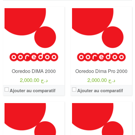
Operateur:
Ooredoo
Operateur:
Ooredoo
Forfait:
Ooredoo La GOLD 2000
Forfait:
Ooredoo GOLD 2000 - 2024 -
Prix:
2000 DA
Prix:
2000 DA
Crédit:
8000 DA
Crédit:
6000 DA
Offre:
Prépayé ( Achat 2500 DA )
Offre:
Prépayé ( Achat 2000 DA )
Internet:
60 GO ( 12 Premiers mois / Après 30 GO par mois )
Internet:
70 GO
View Details →
View Details →
Ooredoo DIMA 2000
Ooredoo Dima Pro 2000
2,000.00 د.ج
2,000.00 د.ج
Ajouter au comparatif
Ajouter au comparatif
Operateur:
Ooredoo
Operateur:
Ooredoo
Forfait:
Ooredoo You 1500
Forfait:
Ooredoo La GOLD 1500
Prix:
300 DA
Prix:
1500 DA
Crédit:
150 minutes d’appels vers les autres réseaux
Crédit:
6000 DA ( 12 Premiers mois / Après 3000 DA )