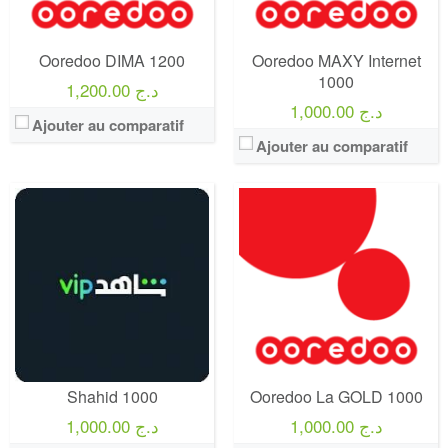
Offre:
Prepayé
Offre:
Prépayé ( Achat 1500 DA )
Internet:
6 Go
Internet:
20 GO ( 12 Premiers mois / Après 15 GO par mois )
View Details →
View Details →
Ooredoo DIMA 1200
Ooredoo MAXY Internet
1000
1,200.00 د.ج
1,000.00 د.ج
Ajouter au comparatif
Ajouter au comparatif
Operateur:
Ooredoo
Operateur:
Ooredoo
Forfait:
Ooredoo La GOLD JDIDA 1000
Forfait:
Ooredoo MAXY Hadra 1000
Prix:
1000 DA
Prix:
1 000 Da
Crédit:
1500 DA
Crédit:
1 000 DA
Offre:
Prépayé ( Achat 1500 DA )
Offre:
Prépayé
Internet:
12 GO ( 3 Premiers mois / Après 8 GO par mois )
Internet:
1 Go
View Details →
View Details →
Shahid 1000
Ooredoo La GOLD 1000
1,000.00 د.ج
1,000.00 د.ج