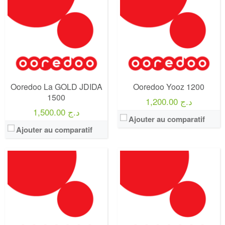
Operateur:
Ooredoo
Forfait:
Ooredoo MAXY Internet 1000
Forfait:
Ooredoo DIMA 1200
Prix:
1 000 Da
Prix:
1200 DA
Crédit:
3 000 DA
Crédit:
100 Minutes
Offre:
Prépayé
Offre:
Prépayé ( Achat 1200 DA )
Internet:
4 Go ( Facebook Gratuits)
Internet:
8 GO
View Details →
View Details →
Ooredoo La GOLD JDIDA
Ooredoo Yooz 1200
1500
1,200.00 د.ج
1,500.00 د.ج
Ajouter au comparatif
Ajouter au comparatif
Operateur:
Ooredoo
Operateur:
Ooredoo
Forfait:
Shahid Mobile
Forfait:
Ooredoo GOLD 1000
Prix:
1000 DA
Prix:
1000 DA
Crédit:
0 DA
Crédit:
2000 DA