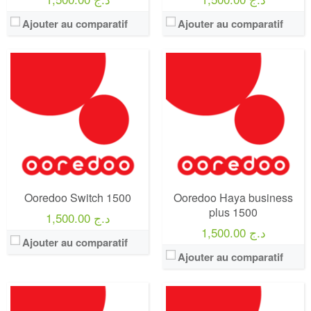
Ajouter au comparatif
Ajouter au comparatif
Operateur:
Ooredoo
Operateur:
Ooredoo
Forfait:
Ooredoo La GOLD JDIDA 1500
Forfait:
Ooredoo You 1200
Prix:
1500 DA
Prix:
300 DA
Crédit:
3000 DA
Crédit:
120 minutes vers les autres réseaux d’appels vers les autres réseaux
Offre:
Prépayé ( Achat 1500 DA )
Offre:
Prépayé - 1 mois -
Internet:
40 GO ( 3 Premiers mois / Après 20 GO par mois )
Internet:
10 Go
View Details →
View Details →
Ooredoo Switch 1500
Ooredoo Haya business
plus 1500
1,500.00 د.ج
1,500.00 د.ج
Ajouter au comparatif
Ajouter au comparatif
Operateur:
Ooredoo