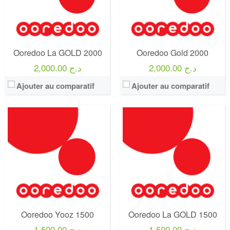
Offre:
Prépayé - 1 mois -
Offre:
Prépayé ( Achat 1500 DA )
Internet:
30 Go
Internet:
40 GO ( 12 Premiers mois / Après 20 GO par mois )
View Details →
View Details →
Ooredoo La GOLD 2000
Ooredoo Gold 2000
2,000.00 د.ج
2,000.00 د.ج
Ajouter au comparatif
Ajouter au comparatif
Operateur:
Ooredoo
Operateur:
Ooredoo
Forfait:
Ooredoo Haya! buisiness plus 1500
Forfait:
Ooredoo HAYA Switch 1500
Prix:
1500 DA
Prix:
1 500 Da
Crédit:
1500 DA
Crédit:
1 500 DA
Offre:
Abonnement Post-payée
Offre:
Abonnement (Postpayés)
Internet:
10 GO + débit réduit après l’épuisement d’internet permet aux clients de rester connectés à internet
Internet:
50 Go
View Details →
View Details →
Ooredoo Yooz 1500
Ooredoo La GOLD 1500
1,500.00 د.ج
1,500.00 د.ج