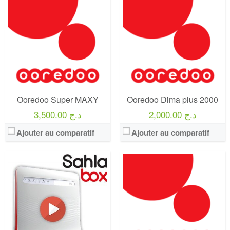
Operateur:
Ooredoo
Operateur:
Ooredoo
Forfait:
Ooredoo DIMA 2000
Forfait:
Sahla Box 6500
Prix:
2000 DA
Prix:
6500 DA
Crédit:
200 Minutes
Crédit:
120 min
Offre:
Prépayé ( Achat 2000 DA )
Offre:
Abonnement Post-payée
Internet:
30 GO
Internet:
100 GB + débit réduit illimitée.
View Details →
View Details →
Ooredoo Super MAXY
Ooredoo Dima plus 2000
2,000.00 د.ج
3,500.00 د.ج
Ajouter au comparatif
Ajouter au comparatif