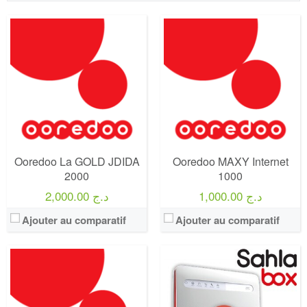
Operateur:
Ooredoo
Operateur:
Ooredoo
Forfait:
Ooredoo You 1200
Forfait:
Sahla Box 4000
Prix:
300 DA
Prix:
4000 DA
Crédit:
120 minutes vers les autres réseaux d’appels vers les autres réseaux
Crédit:
4000 DA
Offre:
Prépayé - 1 mois -
Offre:
Abonnement Post-payée
Internet:
10 Go
Internet:
50 GB + débit réduit illimitée.
View Details →
View Details →
Ooredoo La GOLD JDIDA
Ooredoo MAXY Internet
2000
1000
1,000.00 د.ج
2,000.00 د.ج
Ajouter au comparatif
Ajouter au comparatif
Operateur:
Ooredoo
Operateur:
Ooredoo
Forfait:
Ooredoo MAXY Internet 2000
Forfait:
Ooredoo Dima 500
Prix:
2 000 Da
Prix:
100 min
Crédit:
5 000 DA