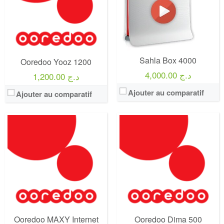
Crédit:
0 DA
Offre:
Prépayé
Offre:
Prépayé - 15 jours -
Internet:
30 Go et Facebook gratuit
Internet:
3 Go +Facebook Gratuit
View Details →
View Details →
Sahla Box 4000
Ooredoo Yooz 1200
4,000.00 د.ج
1,200.00 د.ج
Ajouter au comparatif
Ajouter au comparatif
Operateur:
Ooredoo
Operateur:
Ooredoo
Forfait:
Ooredoo DIMA 1200
Forfait:
Sahla Box 2000
Prix:
1200 DA
Prix:
2000 DA
Crédit:
100 Minutes
Crédit:
2000 DA
Offre:
Prépayé ( Achat 1200 DA )
Offre:
Abonnement Post-payée
Internet:
8 GO
Internet:
30 GB
View Details →
View Details →
Ooredoo MAXY Internet
Ooredoo Dima 500