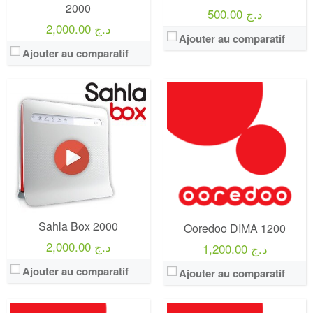
2000
500.00 د.ج
2,000.00 د.ج
Ajouter au comparatif
Ajouter au comparatif
Operateur:
Ooredoo
Operateur:
Ooredoo
Forfait:
Ooredoo Super MAXY
Forfait:
Ooredoo Dima plus 2000
Prix:
3 500 Da
Prix:
2000
Crédit:
7 000 DA
Crédit:
0 DA
Offre:
Prépayé
Offre:
Prépayé
Internet:
100 Go
Internet:
60 Go +Facebook Gratuit
View Details →
View Details →
Sahla Box 2000
Ooredoo DIMA 1200
2,000.00 د.ج
1,200.00 د.ج
Ajouter au comparatif
Ajouter au comparatif