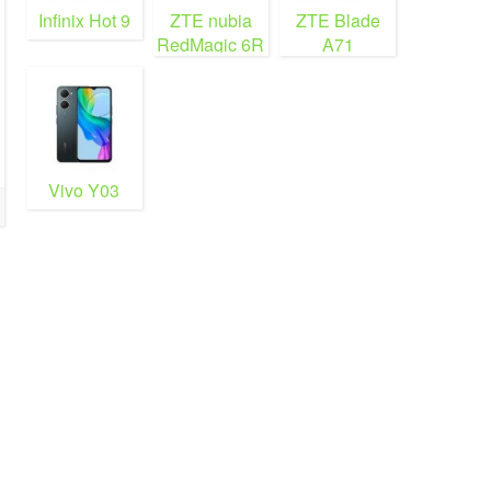
Infinix Hot 9
ZTE nubia
ZTE Blade
RedMagic 6R
A71
Vivo Y03