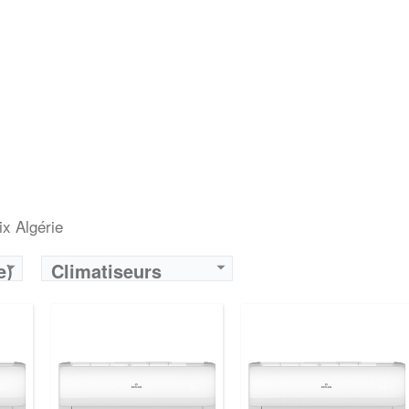
ix Algérie
e)
Climatiseurs
Raylan Algérie -
Achat Neufs et Prix
Algérie