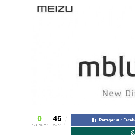
0
46
Partager sur Face
PARTAGER
VUES