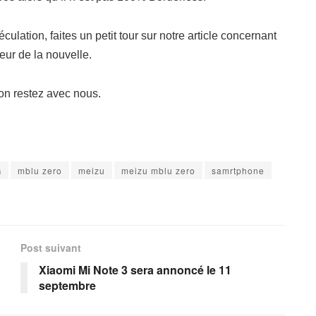
ulation, faites un petit tour sur notre article concernant
leur de la nouvelle.
ion restez avec nous.
G
mblu zero
meizu
meizu mblu zero
samrtphone
Post suivant
Xiaomi Mi Note 3 sera annoncé le 11
septembre