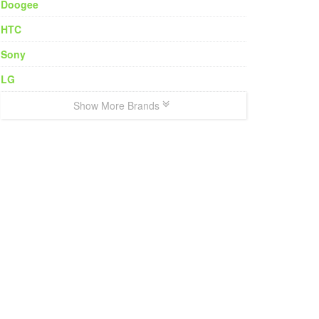
Doogee
HTC
Sony
LG
Show More Brands