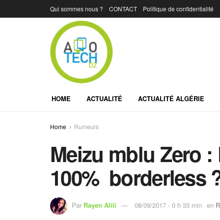
Qui sommes nous ?
CONTACT
Politique de confidentialité
HOME
ACTUALITÉ
ACTUALITÉ ALGÉRIE
Home
Rumeurs
Meizu mblu Zero :
100% borderless 
Par
Rayen Alili
08/09/2017 - 0 h 33 min
en
R