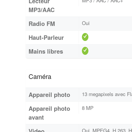
Lecteur
MP3 / AAC / AAC+
MP3/AAC
Radio FM
Oui
Haut-Parleur
Mains libres
Caméra
Appareil photo
13 megapixels avec Fl
Appareil photo
8 MP
avant
Video
Oui, MPEG4, H.263, H