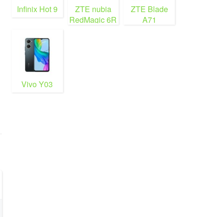
Infinix Hot 9
ZTE nubia
ZTE Blade
RedMagic 6R
A71
Vivo Y03