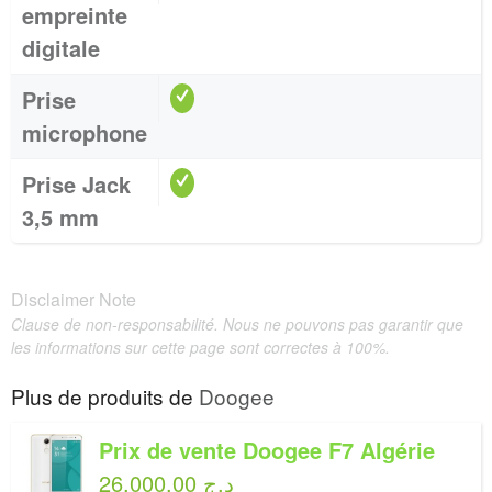
empreinte
digitale
Prise
microphone
Prise Jack
3,5 mm
Disclaimer Note
Clause de non-responsabilité. Nous ne pouvons pas garantir que
les informations sur cette page sont correctes à 100%.
Plus de produits de
Doogee
Prix de vente Doogee F7 Algérie
26,000.00 د.ج