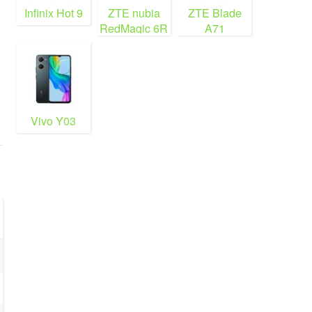
Infinix Hot 9
ZTE nubia
ZTE Blade
RedMagic 6R
A71
Vivo Y03