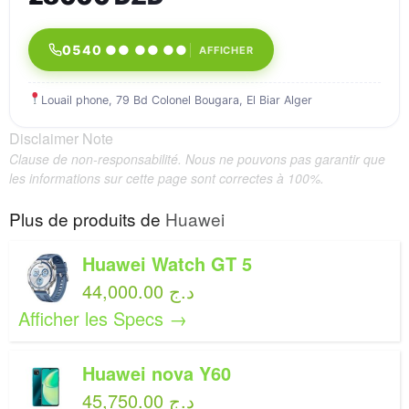
0540 ●● ●● ●●
AFFICHER
Louail phone, 79 Bd Colonel Bougara, El Biar Alger
Disclaimer Note
Clause de non-responsabilité. Nous ne pouvons pas garantir que
les informations sur cette page sont correctes à 100%.
Plus de produits de
Huawei
Huawei Watch GT 5
44,000.00 د.ج
Afficher les Specs →
Huawei nova Y60
45,750.00 د.ج