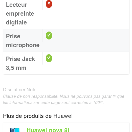
Lecteur
empreinte
digitale
Prise
microphone
Prise Jack
3,5 mm
Disclaimer Note
Clause de non-responsabilité. Nous ne pouvons pas garantir que
les informations sur cette page sont correctes à 100%.
Plus de produits de
Huawei
Huawei nova 8i