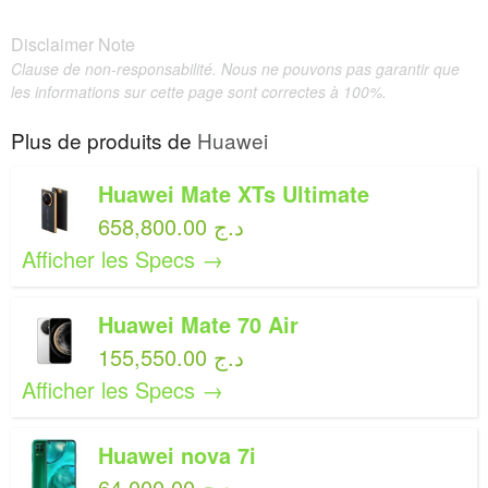
Disclaimer Note
Clause de non-responsabilité. Nous ne pouvons pas garantir que
les informations sur cette page sont correctes à 100%.
Plus de produits de
Huawei
Huawei Mate XTs Ultimate
658,800.00 د.ج
Afficher les Specs →
Huawei Mate 70 Air
155,550.00 د.ج
Afficher les Specs →
Huawei nova 7i
64,000.00 د.ج