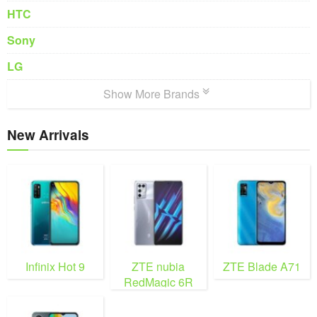
HTC
Sony
LG
Show More Brands
New Arrivals
Infinix Hot 9
ZTE nubia
ZTE Blade A71
RedMagic 6R