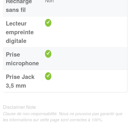
Recharge
Non
sans fil
Lecteur
empreinte
digitale
Prise
microphone
Prise Jack
3,5 mm
Disclaimer Note
Clause de non-responsabilité. Nous ne pouvons pas garantir que
les informations sur cette page sont correctes à 100%.