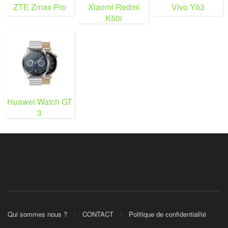
ZTE Zmax Pro
Xiaomi Redmi
Vivo Y03
K50i
Huawei Watch GT
3
Qui sommes nous ?
CONTACT
Politique de confidentialité