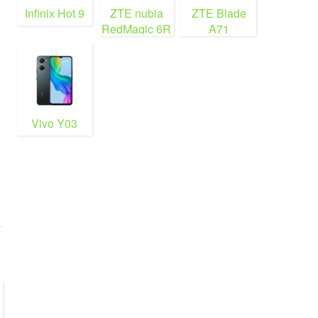
Infinix Hot 9
ZTE nubia
ZTE Blade
RedMagic 6R
A71
Vivo Y03