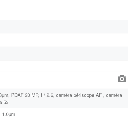
 0.8µm, PDAF 20 MP, f / 2.6, caméra périscope AF , caméra
e 5x
", 1.0µm