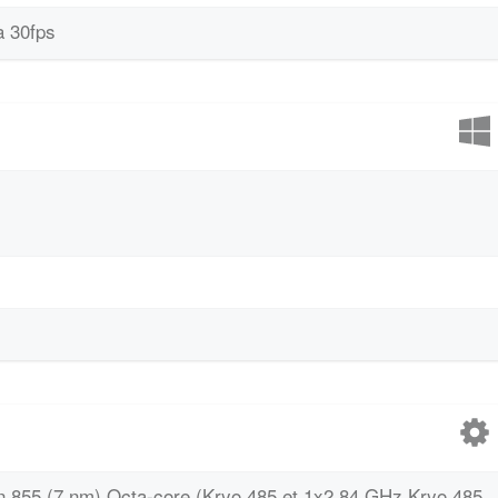
à 30fps
855 (7 nm) Octa-core (Kryo 485 et 1x2.84 GHz Kryo 485