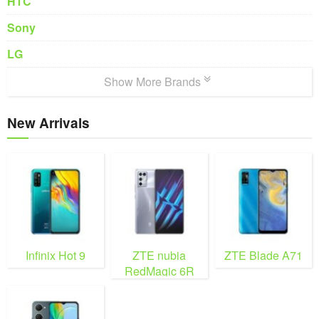
HTC
Sony
LG
Show More Brands
New Arrivals
Infinix Hot 9
ZTE nubia
ZTE Blade A71
RedMagic 6R