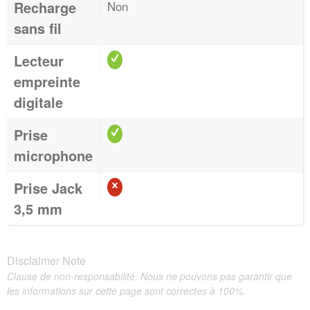
Recharge
Non
sans fil
Lecteur
empreinte
digitale
Prise
microphone
Prise Jack
3,5 mm
Disclaimer Note
Clause de non-responsabilité. Nous ne pouvons pas garantir que
les informations sur cette page sont correctes à 100%.