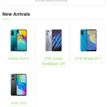
Show More Brands
New Arrivals
Infinix Hot 9
ZTE nubia
ZTE Blade A71
RedMagic 6R
Vivo Y03