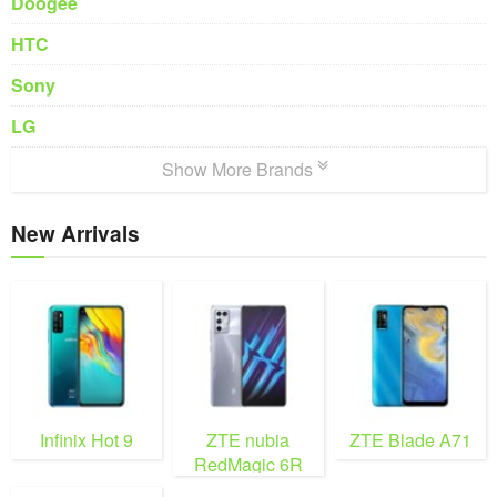
Doogee
HTC
Sony
LG
Show More Brands
New Arrivals
Infinix Hot 9
ZTE nubia
ZTE Blade A71
RedMagic 6R