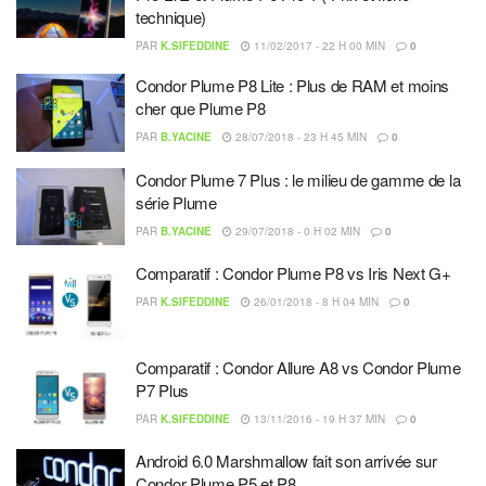
technique)
PAR
K.SIFEDDINE
11/02/2017 - 22 H 00 MIN
0
Condor Plume P8 Lite : Plus de RAM et moins
cher que Plume P8
PAR
B.YACINE
28/07/2018 - 23 H 45 MIN
0
Condor Plume 7 Plus : le milieu de gamme de la
série Plume
PAR
B.YACINE
29/07/2018 - 0 H 02 MIN
0
Comparatif : Condor Plume P8 vs Iris Next G+
PAR
K.SIFEDDINE
26/01/2018 - 8 H 04 MIN
0
Comparatif : Condor Allure A8 vs Condor Plume
P7 Plus
PAR
K.SIFEDDINE
13/11/2016 - 19 H 37 MIN
0
Android 6.0 Marshmallow fait son arrivée sur
Condor Plume P5 et P8