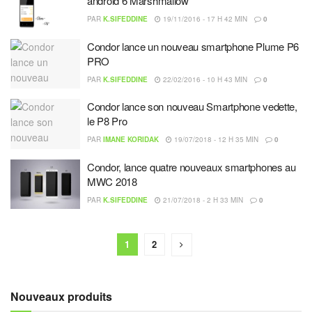
android 6 Marshmallow
PAR
K.SIFEDDINE
19/11/2016 - 17 H 42 MIN
0
Condor lance un nouveau smartphone Plume P6
PRO
PAR
K.SIFEDDINE
22/02/2016 - 10 H 43 MIN
0
Condor lance son nouveau Smartphone vedette,
le P8 Pro
PAR
IMANE KORIDAK
19/07/2018 - 12 H 35 MIN
0
Condor, lance quatre nouveaux smartphones au
MWC 2018
PAR
K.SIFEDDINE
21/07/2018 - 2 H 33 MIN
0
1
2
Nouveaux produits