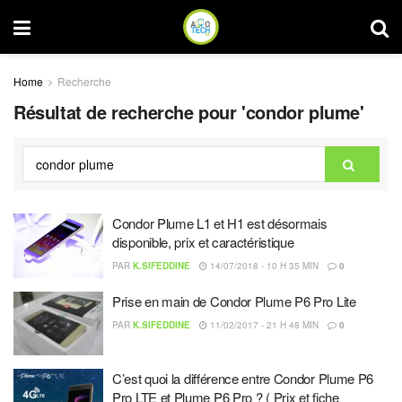
Home
Recherche
Résultat de recherche pour 'condor plume'
Condor Plume L1 et H1 est désormais
disponible, prix et caractéristique
PAR
K.SIFEDDINE
14/07/2018 - 10 H 35 MIN
0
Prise en main de Condor Plume P6 Pro Lite
PAR
K.SIFEDDINE
11/02/2017 - 21 H 48 MIN
0
C’est quoi la différence entre Condor Plume P6
Pro LTE et Plume P6 Pro ? ( Prix et fiche