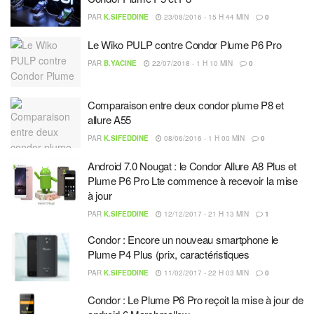
PAR
K.SIFEDDINE
23/08/2016 - 15 H 44 MIN
0
Le Wiko PULP contre Condor Plume P6 Pro
PAR
B.YACINE
22/07/2018 - 1 H 10 MIN
0
Comparaison entre deux condor plume P8 et
allure A55
PAR
K.SIFEDDINE
08/06/2016 - 1 H 00 MIN
0
Android 7.0 Nougat : le Condor Allure A8 Plus et
Plume P6 Pro Lte commence à recevoir la mise
à jour
PAR
K.SIFEDDINE
12/12/2017 - 21 H 13 MIN
1
Condor : Encore un nouveau smartphone le
Plume P4 Plus (prix, caractéristiques
PAR
K.SIFEDDINE
11/02/2017 - 22 H 03 MIN
0
Condor : Le Plume P6 Pro reçoit la mise à jour de