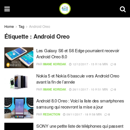
Home
Tag
Android Oreo
Étiquette :
Android Oreo
Les Galaxy S6 et S6 Edge pourraient recevoir
Android Oreo 8.0
PAR
IMANE KORIDAK
12/12/2017 - 15 H 16 MIN
0
Nokia 5 et Nokia 6 bascule vers Android Oreo
avant la fin de l’année
PAR
IMANE KORIDAK
26/11/2017 - 10 H 51 MIN
0
Android 8.0 Oreo : Voici la liste des smartphones
samsung qui recevront la mise a jour
PAR
REDACTION
09/11/2017 - 18 H 58 MIN
0
SONY une petite liste de téléphones qui passent