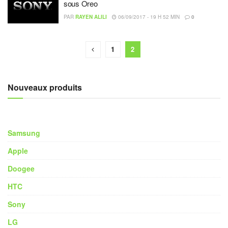
sous Oreo
PAR
RAYEN ALILI
06/09/2017 - 19 H 52 MIN
0
1
2
Nouveaux produits
Samsung
Apple
Doogee
HTC
Sony
LG