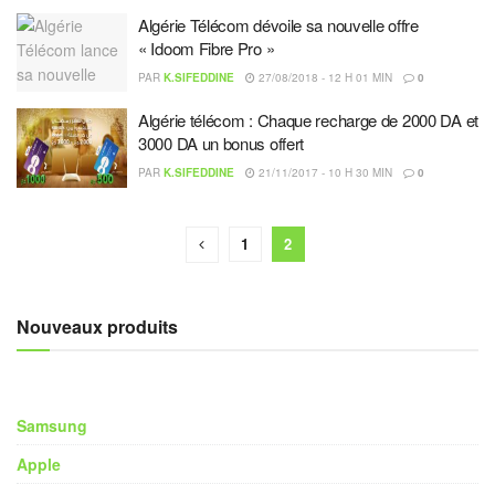
Algérie Télécom dévoile sa nouvelle offre
« Idoom Fibre Pro »
PAR
K.SIFEDDINE
27/08/2018 - 12 H 01 MIN
0
Algérie télécom : Chaque recharge de 2000 DA et
3000 DA un bonus offert
PAR
K.SIFEDDINE
21/11/2017 - 10 H 30 MIN
0
1
2
Nouveaux produits
Samsung
Apple