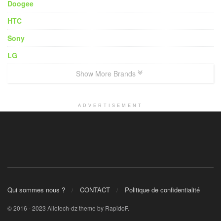
Doogee
HTC
Sony
LG
Show More Brands
ADVERTISEMENT
Qui sommes nous ?
CONTACT
Politique de confidentialité
© 2016 - 2023 Allotech-dz theme by RapidoF.