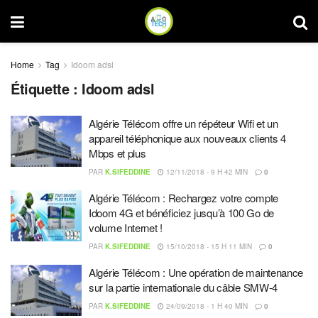
Home
Tag
Idoom adsl
Étiquette :
Idoom adsl
Algérie Télécom offre un répéteur Wifi et un
appareil téléphonique aux nouveaux clients 4
Mbps et plus
PAR
K.SIFEDDINE
12/11/2018 - 9 H 42 MIN
0
Algérie Télécom : Rechargez votre compte
Idoom 4G et bénéficiez jusqu’à 100 Go de
volume Internet !
PAR
K.SIFEDDINE
15/10/2018 - 15 H 11 MIN
0
Algérie Télécom : Une opération de maintenance
sur la partie internationale du câble SMW-4
PAR
K.SIFEDDINE
24/09/2018 - 1 H 40 MIN
0