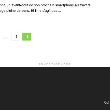
ne un avant-goût de son prochain smartphone au travers
ge pleine de sens. Et il ne s’agit pas ...
…
15
16
ADVERTISEMENT
Qui