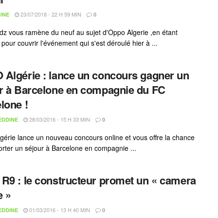
23/07/2018 - 22 H 59 MIN
INE
0
-dz vous ramène du neuf au sujet d'Oppo Algerie ,en étant
pour couvrir l'événement qui s'est déroulé hier à ...
Algérie : lance un concours gagner un
r à Barcelone en compagnie du FC
lone !
28/03/2016 - 15 H 33 MIN
EDDINE
0
érie lance un nouveau concours online et vous offre la chance
rter un séjour à Barcelone en compagnie ...
R9 : le constructeur promet un « camera
e »
01/03/2016 - 13 H 40 MIN
EDDINE
0