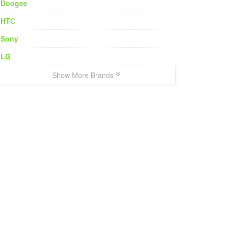
Doogee
HTC
Sony
LG
Show More Brands