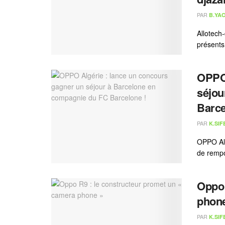
PAR
B.YAC
Allotech
présents 
OPPO 
séjou
Barce
PAR
K.SIF
OPPO Alg
de rempo
Oppo 
phon
PAR
K.SIF