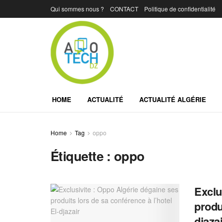
Qui sommes nous ?
CONTACT
Politique de confidentialité
HOME
ACTUALITÉ
ACTUALITÉ ALGÉRIE
Home
Tag
oppo
Étiquette :
oppo
Exclu
produ
djaza