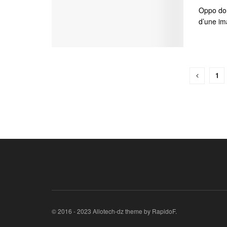
Oppo don
d’une ima
1
© 2016 - 2023 Allotech-dz theme by RapidoF.