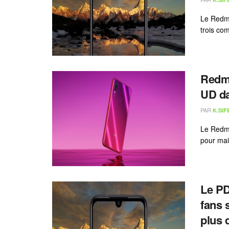
Le Redmi
trois co
Redmi
UD da
PAR
K.SIF
Le Redmi 
pour main
Le PD
fans 
plus 