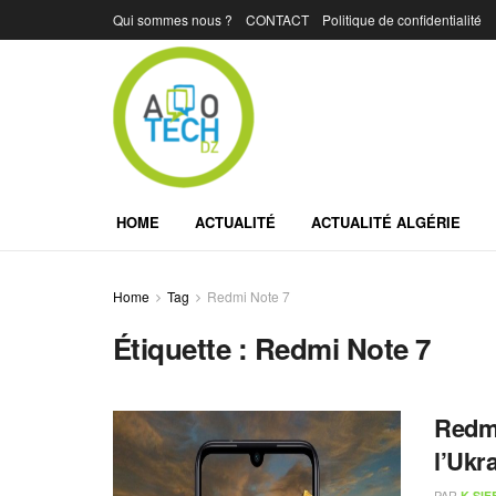
Qui sommes nous ?
CONTACT
Politique de confidentialité
HOME
ACTUALITÉ
ACTUALITÉ ALGÉRIE
Home
Tag
Redmi Note 7
Étiquette :
Redmi Note 7
Redmi
l’Ukr
PAR
K.SIF