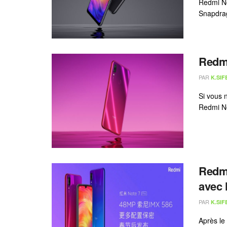
Redmi No
Snapdrag
Redmi
PAR
K.SIF
Si vous 
Redmi No
Redmi
avec 
PAR
K.SIF
Après le