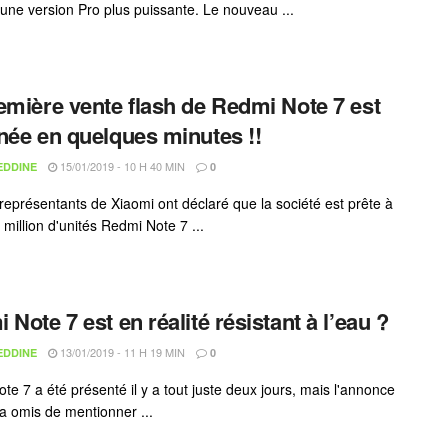
r une version Pro plus puissante. Le nouveau ...
emière vente flash de Redmi Note 7 est
née en quelques minutes !!
15/01/2019 - 10 H 40 MIN
EDDINE
0
s représentants de Xiaomi ont déclaré que la société est prête à
million d'unités Redmi Note 7 ...
 Note 7 est en réalité résistant à l’eau ?
13/01/2019 - 11 H 19 MIN
EDDINE
0
te 7 a été présenté il y a tout juste deux jours, mais l'annonce
e a omis de mentionner ...