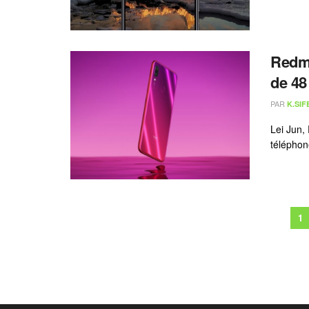
Redmi
de 48
PAR
K.SIF
Lei Jun,
téléphone
1