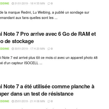
31/01/2019 - 18 H 55 MIN
EDDINE
0
e la marque Redmi, Lu Weibing, a publié un sondage sur
mandant aux fans quelles sont les ...
 Note 7 Pro arrive avec 6 Go de RAM et
o de stockage
30/01/2019 - 17 H 20 MIN
EDDINE
0
 Note 7 est arrivé plus tôt ce mois-ci avec un appareil photo 48
é d'un capteur ISOCELL ...
 Note 7 a été utilisée comme planche à
per dans un test de résistance
25/01/2019 - 21 H 08 MIN
EDDINE
0