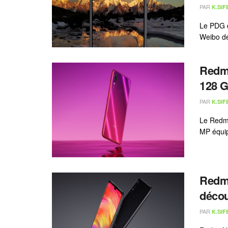
PAR
K.SIF
Le PDG d
Weibo de
Redmi
128 G
PAR
K.SIF
Le Redmi
MP équip
Redmi
décou
PAR
K.SIF