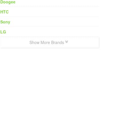
Doogee
HTC
Sony
LG
Show More Brands