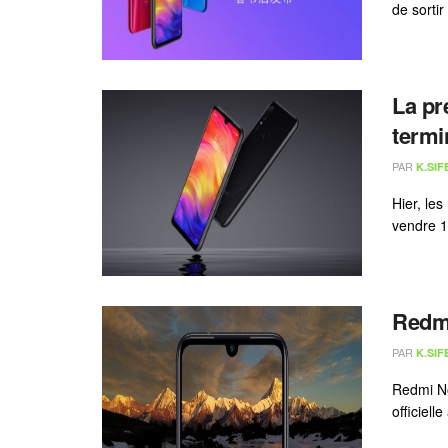
de sorti
La pr
termi
PAR
K.SIF
Hier, le
vendre 1 
Redmi
PAR
K.SIF
Redmi No
officiell