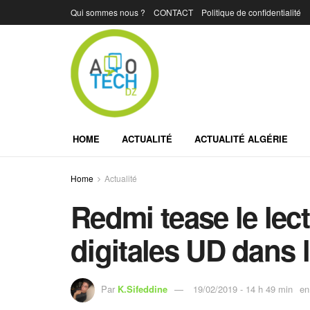
Qui sommes nous ?
CONTACT
Politique de confidentialité
HOME
ACTUALITÉ
ACTUALITÉ ALGÉRIE
Home
Actualité
Redmi tease le lec
digitales UD dans 
Par
K.Sifeddine
19/02/2019 - 14 h 49 min
en