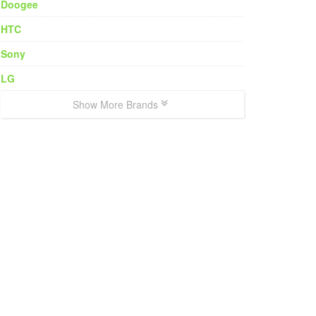
Doogee
HTC
Sony
LG
Show More Brands