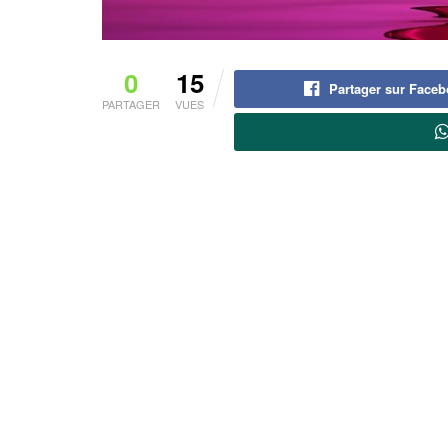
0
15
Partager sur Face
PARTAGER
VUES