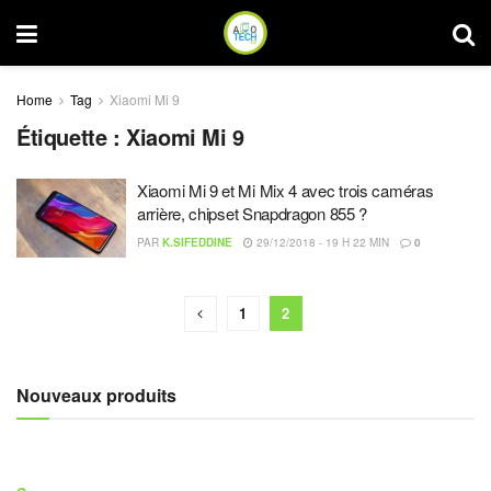
Home
Tag
Xiaomi Mi 9
Étiquette :
Xiaomi Mi 9
Xiaomi Mi 9 et Mi Mix 4 avec trois caméras
arrière, chipset Snapdragon 855 ?
PAR
K.SIFEDDINE
29/12/2018 - 19 H 22 MIN
0
1
2
Nouveaux produits