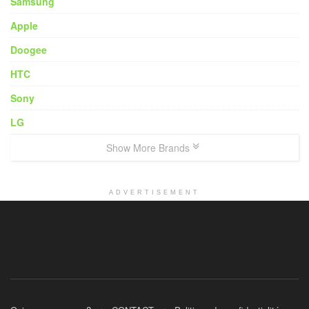
Samsung
Apple
Doogee
HTC
Sony
LG
Show More Brands
ADVERTISEMENT