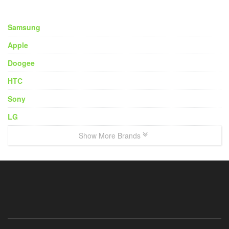
Samsung
Apple
Doogee
HTC
Sony
LG
Show More Brands