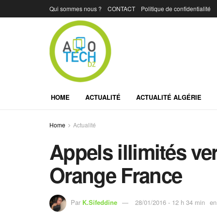
Qui sommes nous ?
CONTACT
Politique de confidentialité
HOME
ACTUALITÉ
ACTUALITÉ ALGÉRIE
Home
Actualité
Appels ‪illimités‬ ve
‪Orange‬ France
Par
K.Sifeddine
28/01/2016 - 12 h 34 min
en