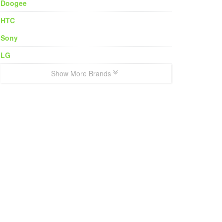
Doogee
HTC
Sony
LG
Show More Brands