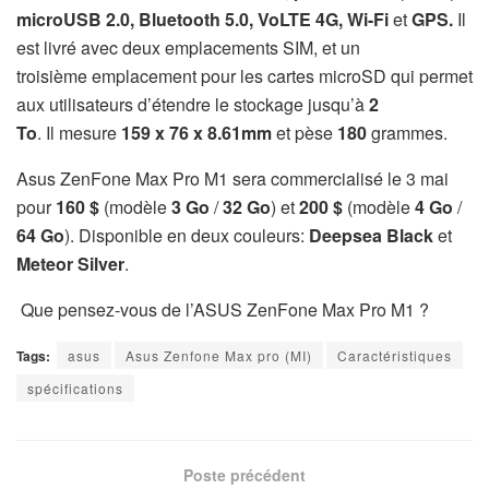
microUSB 2.0, Bluetooth 5.0, VoLTE 4G, Wi-Fi
et
GPS.
Il
est livré avec deux emplacements SIM, et
un
troisième
emplacement pour les cartes microSD qui permet
aux utilisateurs d’étendre le stockage jusqu’à
2
To
.
Il
mesure
159 x 76 x 8.61mm
et pèse
180
grammes.
Asus ZenFone Max Pro M1 sera commercialisé le 3 mai
pour
160 $
​​(modèle
3 Go
/
32 Go
) et
200 $
(modèle
4 Go
/
64 Go
). Disponible en deux couleurs:
Deepsea Black
et
Meteor Silver
.
Que pensez-vous de l’ASUS ZenFone Max Pro M1 ?
Tags:
asus
Asus Zenfone Max pro (MI)
Caractéristiques
spécifications
Poste précédent